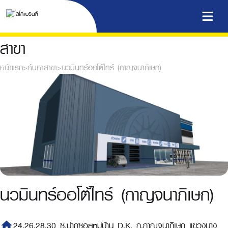
สาขา
หน้าแรก
>
ค้นหาสาขา
>
นวมินทร์ออโต้ไทร์ (กาญจนาภิเษก)
นวมินทร์ออโต้ไทร์ (กาญจนาภิเษก)
home
24,26,28,30 ซ.ปากซอยหมู่บ้าน D.K. ถ.กาญจนาภิเษก แขวงบาง