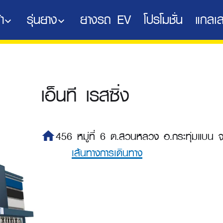
า
รุ่นยาง
ยางรถ EV
โปรโมชั่น
แกลเล
เอ็นที เรสซิ่ง
home
456 หมู่ที่ 6 ต.สวนหลวง อ.กระทุ่มแบน
เส้นทางการเดินทาง