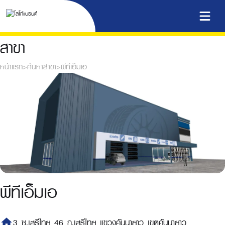
สาขา
หน้าแรก
>
ค้นหาสาขา
>
พีทีเอ็มเอ
พีทีเอ็มเอ
home
3 ซ.เสรีไทย 46 ถ.เสรีไทย แขวงคันนายาว เขตคันนายาว