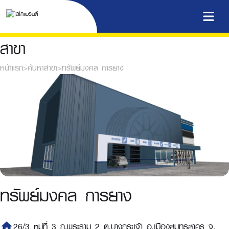
สาขา
หน้าแรก
>
ค้นหาสาขา
>
ทรัพย์มงคล การยาง
ทรัพย์มงคล การยาง
home
26/3 หมู่ที่ 3 ถ.พระราม 2 ต.บางกระเจ้า อ.เมืองสมุทรสาคร จ.