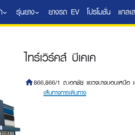
า
รุ่นยาง
ยางรถ EV
โปรโมชั่น
แกลเล
ไทร์เวิร์คส์ บีเคเค
home
866,866/1 ถ.เอกชัย แขวงบางบอนเหนือ
เส้นทางการเดินทาง