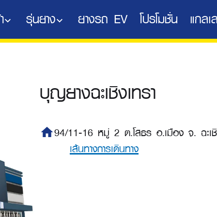
า
รุ่นยาง
ยางรถ EV
โปรโมชั่น
แกลเล
บุญยางฉะเชิงเทรา
home
94/11-16 หมู่ 2 ต.โสธร อ.เมือง จ. ฉะเ
เส้นทางการเดินทาง