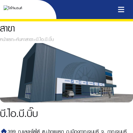
สาขา
หน้าแรก
>
ค้นหาสาขา
>
บี.ไอ.บี.บิ๊บ
บี.ไอ.บี.บิ๊บ
home
399 ถ.แสงชูโตใต้ ต.ปากแพรก อ.เมืองกาญจนบุรี จ. กาญจนบุรี