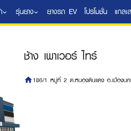
า
รุ่นยาง
ยางรถ EV
โปรโมชั่น
แกลเล
ช้าง เพาเวอร์ ไทร์
home
186/1 หมู่ที่ 2 ต.หนองดินแดง อ.เมือ