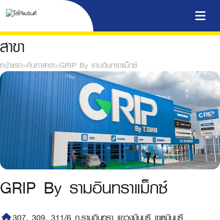
สาขา
หน้าแรก
>
ค้นหาสาขา
>
GRIP By รามอินทราแม็กซ์
GRIP By รามอินทราแม็กซ์
home
307, 309, 311/6 ถ.รามอินทรา แขวงมีนบุรี เขตมีนบุรี