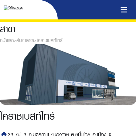
สาขา
หน้าแรก
>
ค้นหาสาขา
>
โคราชเบสท์ไทร์
โคราชเบสท์ไทร์
home
33 หมู่ 3 ถ.มิตรภาพ-หนองคาย ต.หมื่นไวย อ.เมือง จ.