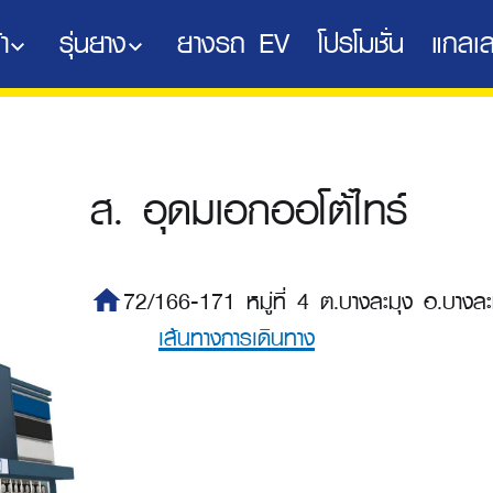
า
รุ่นยาง
ยางรถ EV
โปรโมชั่น
แกลเล
ส. อุดมเอกออโต้ไทร์
home
72/166-171 หมู่ที่ 4 ต.บางละมุง อ.บางล
เส้นทางการเดินทาง