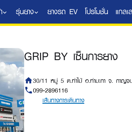
า
รุ่นยาง
ยางรถ EV
โปรโมชั่น
แกลเล
GRIP BY เซ็นการยาง
home
30/11 หมู่ 5 ต.ท่าไม้ อ.ท่ามะกา จ. กาญจ
phone
099-2896116
เส้นทางการเดินทาง