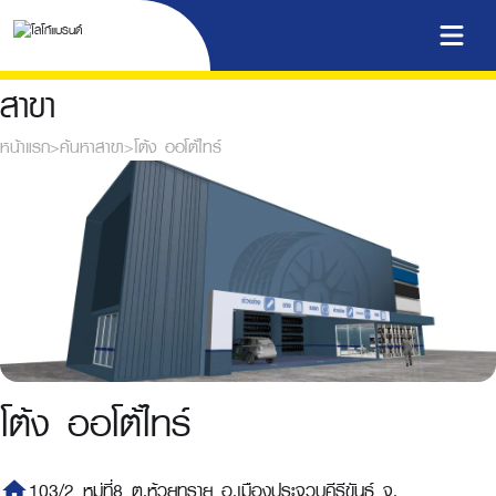
สาขา
หน้าแรก
>
ค้นหาสาขา
>
โต้ง ออโต้ไทร์
โต้ง ออโต้ไทร์
home
103/2 หมู่ที่8 ต.ห้วยทราย อ.เมืองประจวบคีรีขันธ์ จ.