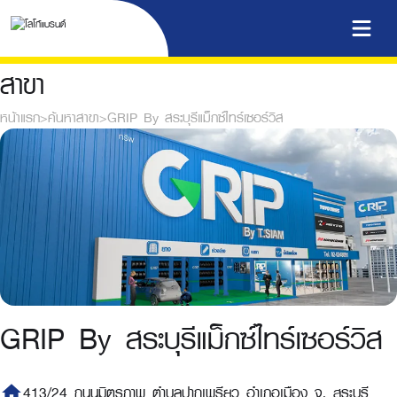
สาขา
หน้าแรก
>
ค้นหาสาขา
>
GRIP By สระบุรีแม็กซ์ไทร์เซอร์วิส
GRIP By สระบุรีแม็กซ์ไทร์เซอร์วิส
home
413/24 ถนนมิตรภาพ ตำบลปากเพรียว อำเภอเมือง จ. สระบุรี