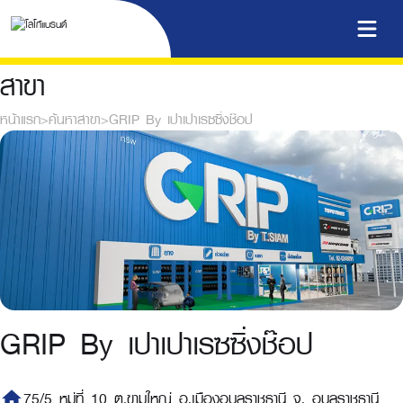
สาขา
หน้าแรก
>
ค้นหาสาขา
>
GRIP By เปาเปาเรซซิ่งช๊อป
GRIP By เปาเปาเรซซิ่งช๊อป
home
75/5 หมู่ที่ 10 ต.ขามใหญ่ อ.เมืองอุบลราชธานี จ. อุบลราชธานี