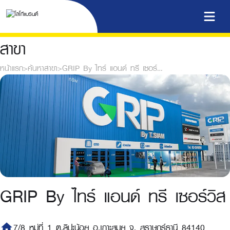
สาขา
หน้าแรก
>
ค้นหาสาขา
>
GRIP By ไทร์ แอนด์ ทรี เซอร์วิส
GRIP By ไทร์ แอนด์ ทรี เซอร์วิส
home
7/8 หมู่ที่ 1 ต.ลิปะน้อย อ.เกาะสมุย จ. สุราษฎร์ธานี 84140