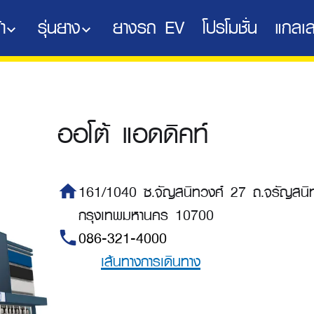
า
รุ่นยาง
ยางรถ EV
โปรโมชั่น
แกลเล
ออโต้ แอดดิคท์
home
161/1040 ซ.จัญสนิทวงศ์ 27 ถ.จรัญสนิท
กรุงเทพมหานคร 10700
phone
086-321-4000
เส้นทางการเดินทาง