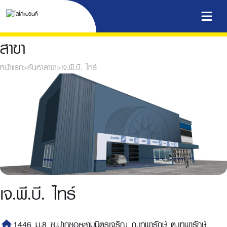
สาขา
หน้าแรก
>
ค้นหาสาขา
>
เจ.พี.บี. ไทร์
เจ.พี.บี. ไทร์
home
1446 ม.8 ซ.ปากซอยสามมิตรเจริญ ถ.เทพารักษ์ ต.เทพารักษ์