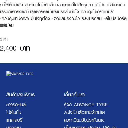
รถให้เต็มกำลัง ด้วยเทคโนโลยีบล็อกดอกยางที่ไม่เสียรูปขณะเข้าโค้ง ผสานระบบ
เสริมการทรงตัวขั้นสุดช่วยรีดน้ำและเบรกสั้นมั่นใจ ควบคุมได้อย่าแม่นยำ
-ควบคุมเหนือกว่า มั่นใจทุกโค้ง -ตอบสนองฉับไว ระยะเบรคสั้น -ดีไซน์สปอร์ต
พรีเมี่ยม
ราคา
2,400 บาท
สินค้าและบริการ
เกี่ยวกับเรา
ยางรถยนต์
รู้จัก ADVANCE TYRE
โปรโมชั่น
สนใจเป็นตัวแทนจำหน่าย
แกลเลอรี่
ลงทะเบียนรับประกันยาง
บทความ
นโยบายการรับประกัน 180 วัน