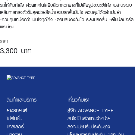
รถให้เต็มกำลัง ด้วยเทคโนโลยีบล็อกดอกยางที่ไม่เสียรูปขณะเข้าโค้ง ผสานระบบ
เสริมการทรงตัวขั้นสุดช่วยรีดน้ำและเบรกสั้นมั่นใจ ควบคุมได้อย่าแม่นยำ
-ควบคุมเหนือกว่า มั่นใจทุกโค้ง -ตอบสนองฉับไว ระยะเบรคสั้น -ดีไซน์สปอร์ต
พรีเมี่ยม
ราคา
3,300 บาท
สินค้าและบริการ
เกี่ยวกับเรา
ยางรถยนต์
รู้จัก ADVANCE TYRE
โปรโมชั่น
สนใจเป็นตัวแทนจำหน่าย
แกลเลอรี่
ลงทะเบียนรับประกันยาง
บทความ
นโยบายการรับประกัน 180 วัน