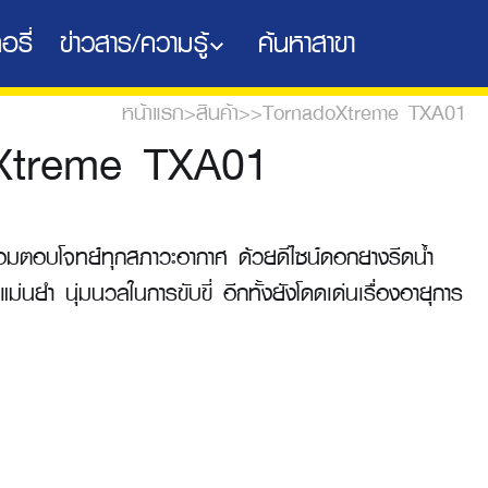
อรี่
ข่าวสาร/ความรู้
ค้นหาสาขา
หน้าแรก
>
สินค้า
>
>
TornadoXtreme TXA01
Xtreme TXA01
้อมตอบโจทย์ทุกสภาวะอากาศ ด้วยดีไซน์ดอกยางรีดน้ำ
แม่นยำ นุ่มนวลในการขับขี่ อีกทั้งยังโดดเด่นเรื่องอายุการ