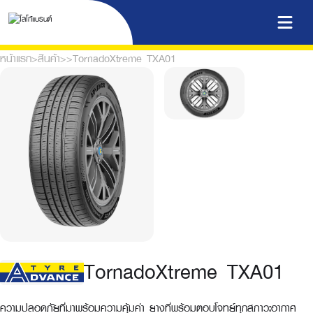
หน้าแรก
>
สินค้า
>
>
TornadoXtreme TXA01
TornadoXtreme TXA01
ความปลอดภัยที่มาพร้อมความคุ้มค่า ยางที่พร้อมตอบโจทย์ทุกสภาวะอากาศ