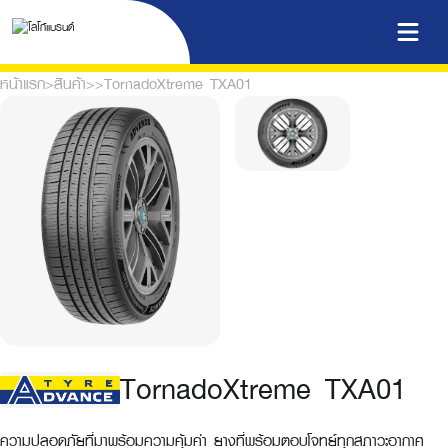
หน้าแรก
>
สินค้า
>
>
TornadoXtreme TXA01
TornadoXtreme TXA01
ความปลอดภัยที่มาพร้อมความคุ้มค่า ยางที่พร้อมตอบโจทย์ทุกสภาวะอากาศ