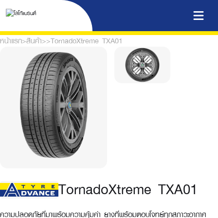
หน้าแรก
>
สินค้า
>
>
TornadoXtreme TXA01
TornadoXtreme TXA01
ความปลอดภัยที่มาพร้อมความคุ้มค่า ยางที่พร้อมตอบโจทย์ทุกสภาวะอากาศ