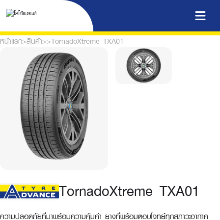
หน้าแรก
>
สินค้า
>
>
TornadoXtreme TXA01
TornadoXtreme TXA01
ความปลอดภัยที่มาพร้อมความคุ้มค่า ยางที่พร้อมตอบโจทย์ทุกสภาวะอากาศ