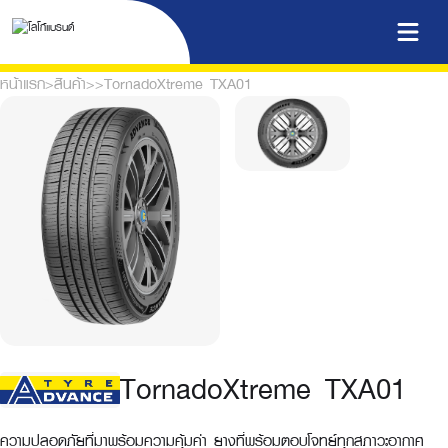
หน้าแรก
>
สินค้า
>
>
TornadoXtreme TXA01
TornadoXtreme TXA01
ความปลอดภัยที่มาพร้อมความคุ้มค่า ยางที่พร้อมตอบโจทย์ทุกสภาวะอากาศ