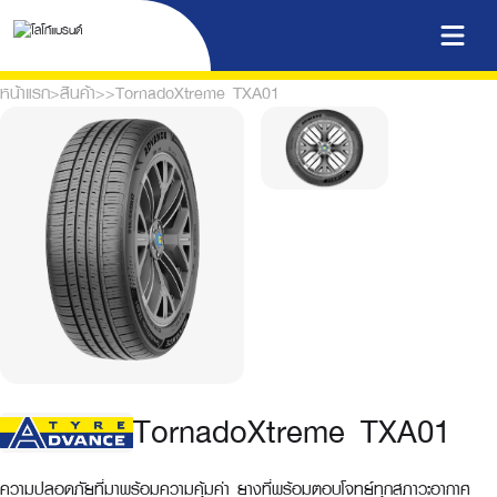
หน้าแรก
>
สินค้า
>
>
TornadoXtreme TXA01
TornadoXtreme TXA01
ความปลอดภัยที่มาพร้อมความคุ้มค่า ยางที่พร้อมตอบโจทย์ทุกสภาวะอากาศ