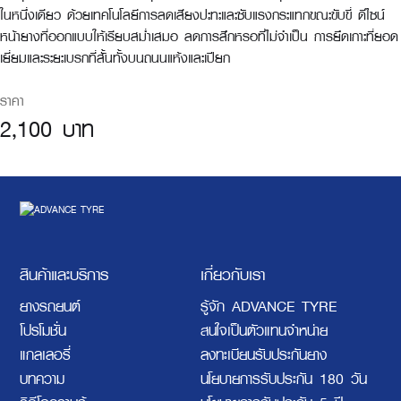
ในหนึ่งเดียว ด้วยเทคโนโลยีการลดเสียงปะทะและซับแรงกระแทกขณะขับขี่ ดีไซน์
หน้ายางที่ออกแบบให้เรียบสม่ำเสมอ ลดการสึกหรอที่ไม่จำเป็น การยึดเกาะที่ยอด
เยี่ยมและระยะเบรกที่สั้นทั้งบนถนนแห้งและเปียก
ราคา
2,100 บาท
สินค้าและบริการ
เกี่ยวกับเรา
ยางรถยนต์
รู้จัก ADVANCE TYRE
โปรโมชั่น
สนใจเป็นตัวแทนจำหน่าย
แกลเลอรี่
ลงทะเบียนรับประกันยาง
บทความ
นโยบายการรับประกัน 180 วัน