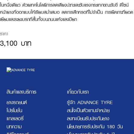
ในหนึ่งเดียว ด้วยเทคโนโลยีการลดเสียงปะทะและซับแรงกระแทกขณะขับขี่ ดีไซน์
หน้ายางที่ออกแบบให้เรียบสม่ำเสมอ ลดการสึกหรอที่ไม่จำเป็น การยึดเกาะที่ยอด
เยี่ยมและระยะเบรกที่สั้นทั้งบนถนนแห้งและเปียก
ราคา
3,100 บาท
สินค้าและบริการ
เกี่ยวกับเรา
ยางรถยนต์
รู้จัก ADVANCE TYRE
โปรโมชั่น
สนใจเป็นตัวแทนจำหน่าย
แกลเลอรี่
ลงทะเบียนรับประกันยาง
บทความ
นโยบายการรับประกัน 180 วัน