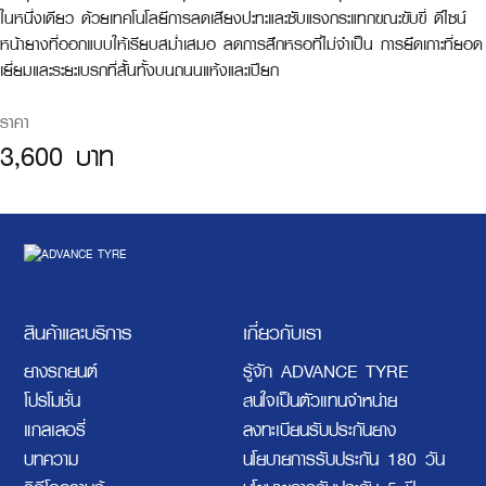
ในหนึ่งเดียว ด้วยเทคโนโลยีการลดเสียงปะทะและซับแรงกระแทกขณะขับขี่ ดีไซน์
หน้ายางที่ออกแบบให้เรียบสม่ำเสมอ ลดการสึกหรอที่ไม่จำเป็น การยึดเกาะที่ยอด
เยี่ยมและระยะเบรกที่สั้นทั้งบนถนนแห้งและเปียก
ราคา
3,600 บาท
สินค้าและบริการ
เกี่ยวกับเรา
ยางรถยนต์
รู้จัก ADVANCE TYRE
โปรโมชั่น
สนใจเป็นตัวแทนจำหน่าย
แกลเลอรี่
ลงทะเบียนรับประกันยาง
บทความ
นโยบายการรับประกัน 180 วัน