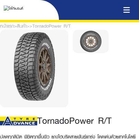
หน้าแรก
>
สินค้า
>
>
TornadoPower R/T
TornadoPower R/T
ปลดทุกลิมิต พิชิตทุกพื้นผิว ยางไฮบริดสายพันธุ์แกร่ง โดดเด่นด้วยเทคโนโลยี