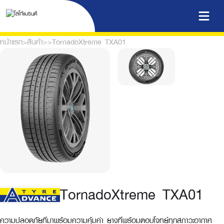
หน้าแรก
>
สินค้า
>
>
TornadoXtreme TXA01
TornadoXtreme TXA01
ความปลอดภัยที่มาพร้อมความคุ้มค่า ยางที่พร้อมตอบโจทย์ทุกสภาวะอากาศ